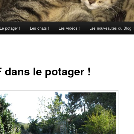
Le potager !
Les chats !
Les vidéos !
Les nouveautés du Blog !
 dans le potager !