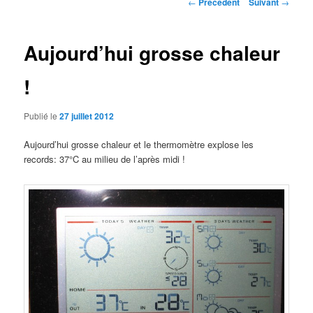
Navigation
←
Précédent
Suivant
→
des
principal
articles
Aujourd’hui grosse chaleur
!
Publié le
27 juillet 2012
Aujourd’hui grosse chaleur et le thermomètre explose les
records: 37°C au milieu de l’après midi !