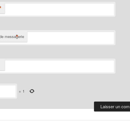
*
*
de messagerie
=
1