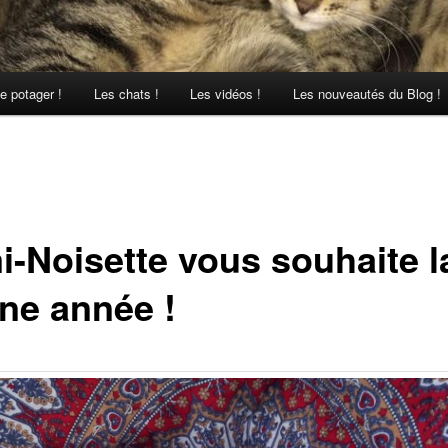
e potager !
Les chats !
Les vidéos !
Les nouveautés du Blog !
i-Noisette vous souhaite l
ne année !