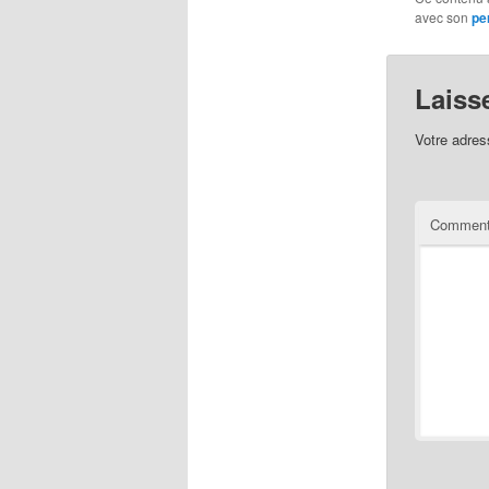
avec son
pe
Laiss
Votre adres
Comment