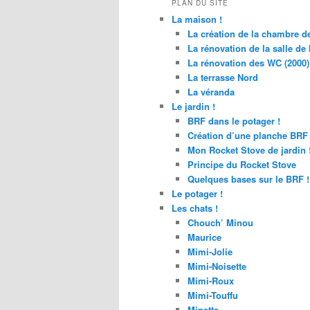
PLAN DU SITE
La maison !
La création de la chambre de
La rénovation de la salle de 
La rénovation des WC (2000)
La terrasse Nord
La véranda
Le jardin !
BRF dans le potager !
Création d’une planche BRF
Mon Rocket Stove de jardin 
Principe du Rocket Stove
Quelques bases sur le BRF !
Le potager !
Les chats !
Chouch’ Minou
Maurice
Mimi-Jolie
Mimi-Noisette
Mimi-Roux
Mimi-Touffu
Minette