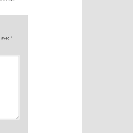
s avec
*