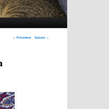
Navigation
←
Précédent
Suivant
→
des
articles
a