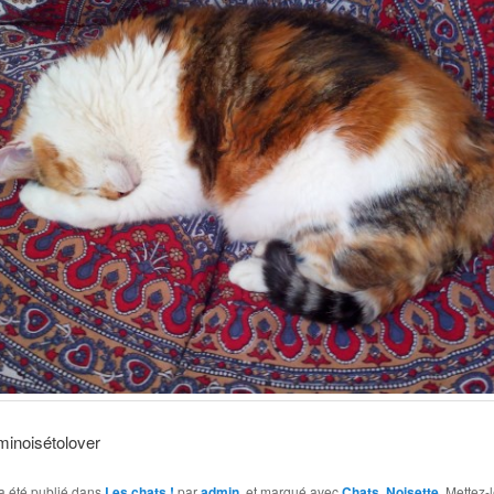
iminoisétolover
a été publié dans
Les chats !
par
admin
, et marqué avec
Chats
,
Noisette
. Mettez-