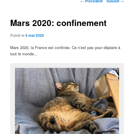
Navigation
←
Précédent
Suivant
→
des
principal
articles
Mars 2020: confinement
Publié le
5 mai 2020
Mars 2020, la France est confinée. Ce n’est pas pour déplaire à
tout le monde…