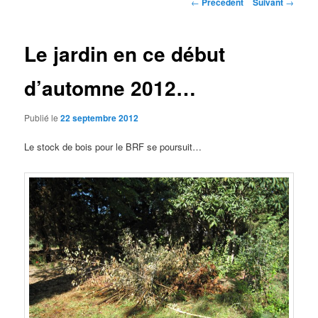
Navigation
←
Précédent
Suivant
→
des
principal
articles
Le jardin en ce début
d’automne 2012…
Publié le
22 septembre 2012
Le stock de bois pour le BRF se poursuit…