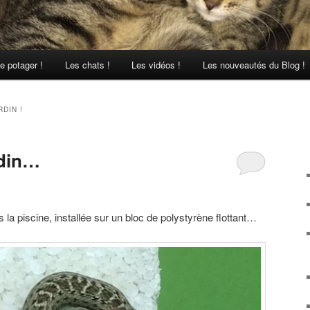
e potager !
Les chats !
Les vidéos !
Les nouveautés du Blog !
RDIN !
rdin…
 la piscine, installée sur un bloc de polystyrène flottant…