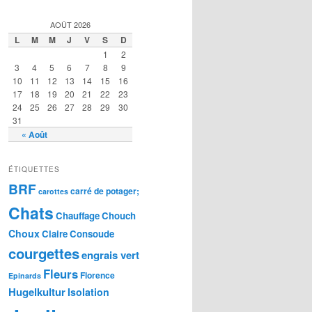
e
s
AOÛT 2026
L
M
M
J
V
S
D
1
2
3
4
5
6
7
8
9
10
11
12
13
14
15
16
17
18
19
20
21
22
23
24
25
26
27
28
29
30
31
« Août
ÉTIQUETTES
BRF
carré de potager;
carottes
Chats
Chauffage
Chouch
Choux
Claire
Consoude
courgettes
engrais vert
Fleurs
Florence
Epinards
Hugelkultur
Isolation