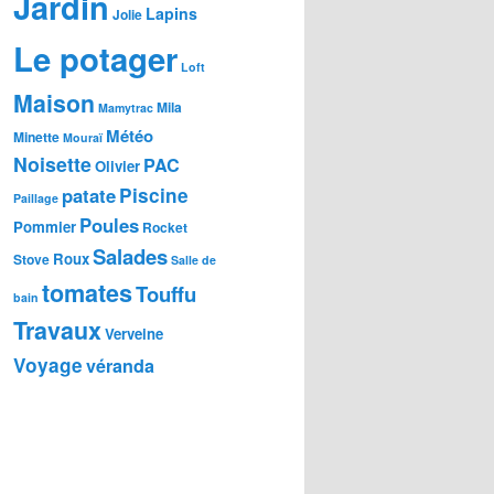
Jardin
Lapins
Jolie
Le potager
Loft
Maison
Mila
Mamytrac
Météo
Minette
Mouraï
Noisette
PAC
Olivier
patate
Piscine
Paillage
Poules
Pommier
Rocket
Salades
Roux
Stove
Salle de
tomates
Touffu
bain
Travaux
Verveine
Voyage
véranda