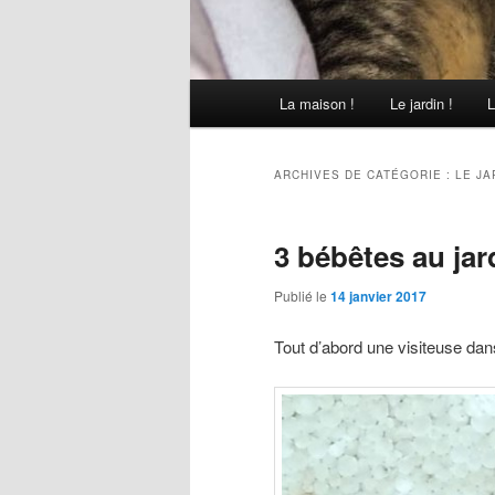
Menu
La maison !
Le jardin !
L
Aller
Aller
principal
au
au
ARCHIVES DE CATÉGORIE :
LE JA
contenu
contenu
3 bébêtes au ja
principal
secondaire
Publié le
14 janvier 2017
Tout d’abord une visiteuse dans