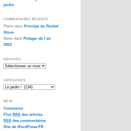
jardin
COMMENTAIRES RÉCENTS
Pierre
dans
Principe du Rocket
Stove
Meier
dans
Potager de l’an
2003
ARCHIVES
A
r
c
CATÉGORIES
h
C
i
a
v
t
e
MÉTA
é
s
Connexion
g
Flux
RSS
des articles
o
r
RSS
des commentaires
i
Site de WordPress-FR