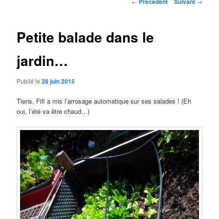
Navigation
←
Précédent
Suivant
→
des
principal
articles
Petite balade dans le
jardin…
Publié le
28 juin 2015
Tiens, Fifi a mis l’arrosage automatique sur ses salades ! (Eh
oui, l’été va être chaud…)