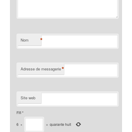
*
Nom
*
Adresse de messagerie
Site web
Fifi
*
6
×
=
quarante huit